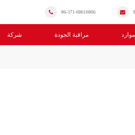
86-371-68616866
موارد
مراقبة الجودة
شركة