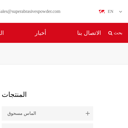
Sales@superabrasivespowder.com
EN
English
الاتصال بنا
أخبار
ال
بحث
日本語
한국어
français
Deutsch
Español
المنتجات
italiano
الماس مسحوق
русский