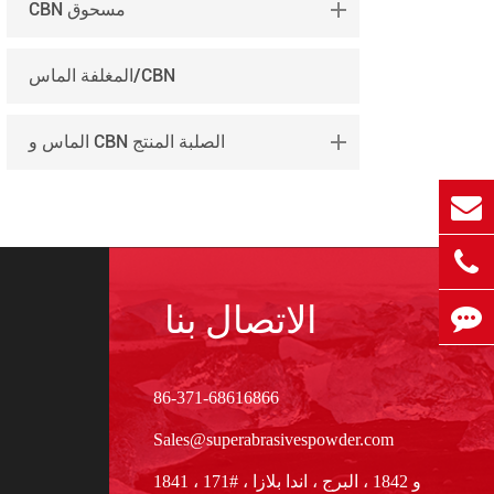
CBN مسحوق
português
العربية
المغلفة الماس/CBN
tiếng việt
الماس و CBN الصلبة المنتج
الاتصال بنا
86-371-68616866
Sales@superabrasivespowder.com
1841 و 1842 ، البرج ، اندا بلازا ، #171 ،