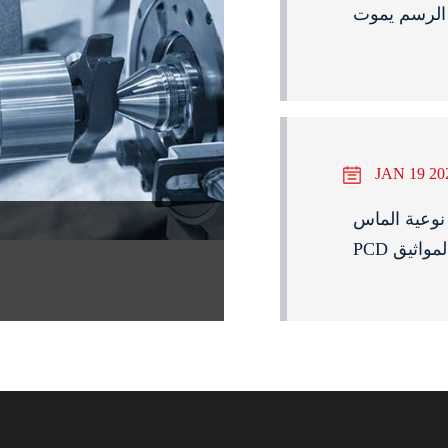
 الرسم يموت
JAN 19 20
ة الماس micropowder على خصائص
PC المواثيق