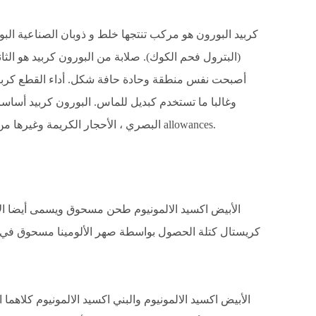
كربيد البورون هو مركب تنتجها خلط و ذوبان الصناعية الب
(البترول فحم الكوك). صلابة من البورون كربيد هو الث
أصبحت نفس منطقة وحادة حافة شكل. أداء القطع كربيد
وغالبا ما تستخدم كبديل للماس. البورون كربيد أساسا
البصري ، الأحجار الكريمة وغيرها من المواد ، و هو مناسبة خاصة ل طحن الخام مع كبير allowances.
الأبيض اكسيد الالمونيوم طحن مسحوق ويسمى أيضا الأ
كريستال كتلة الحصول بواسطة صهر الألومينا مسحوق في ا
الأبيض اكسيد الالمونيوم والبني اكسيد الالمونيوم كلاهما 