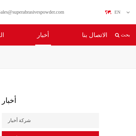
Sales@superabrasivespowder.com
EN
English
الاتصال بنا
أخبار
ال
بحث
日本語
한국어
français
Deutsch
Español
أخبار
italiano
شركة أخبار
русский