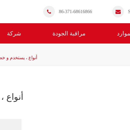
86-371-68616866
موارد
مراقبة الجودة
شركة
أنواع ، يستخدم و خ
أنواع 