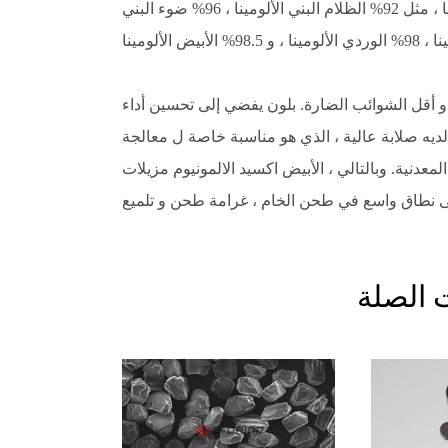
محتوى الألومينا بلورات. في العام ، ألوانها يمكن تمييزها ، مثل 92% الظلام البني الألومينا ، 96% ضوء البني
نا و أقل الشوائب الضارة. بلون يفضي إلى تحسين أداء
 لديه صلابة عالية ، الذي هو مناسبة خاصة ل معالجة
المعدنية. وبالتالي ، الأبيض اكسيد الالمونيوم مزيلات
 الصلة