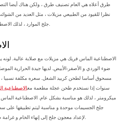
طرق أعلاه هي العام تصنيف طرق ، ولكن هناك أيضا التصن
نظرا للقيود من الطبيعي مزيلات ، مثل العديد من الشوائ
جلخ الموارد ، لذلك الاصطناعي مزيلات هي تقريبا تستخدم في الوقت الحاضر.
1. 
الاصطناعية الماس فريك هي مزيلات مع صلابة عالية. لونه ي
ضوء الوردي و الأصفر-الأبيض. لديها جيدة الحرارية الموص
مسحوق أساسا لطحن كربيد الشغل. سعره مكلفة نسبيا ، 
سنوات إذا نستخدم طحن عجلة مطعمة مع
الاصطناعية ا
ميكرومتر ، لذلك هو مناسبة بشكل عام. الاصطناعية الماس 
جلخ الجسيمات موحدة و مناسبة ليتم تطبيقها على سطح
الحصباء مع حجم الجسيمات من W0.5 ~ W14 لإعداد معجون جلخ إلى إنهاء الخام و غرامة طحن.