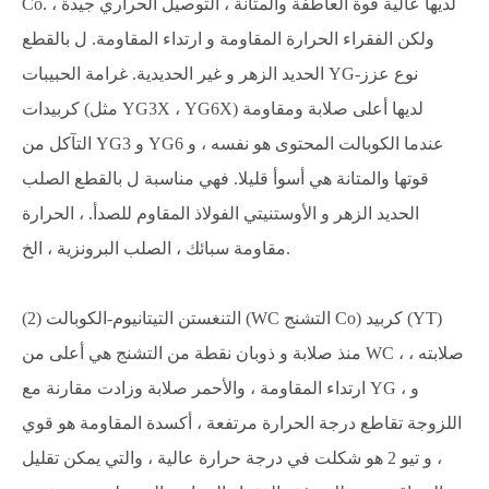
Co. لديها عالية قوة العاطفة والمتانة ، التوصيل الحراري جيدة ،
ولكن الفقراء الحرارة المقاومة و ارتداء المقاومة. ل بالقطع
الحديد الزهر و غير الحديدية. غرامة الحبيبات YG-نوع عزز
كربيدات (مثل YG3X ، YG6X) لديها أعلى صلابة ومقاومة
التآكل من YG3 و YG6 عندما الكوبالت المحتوى هو نفسه ، و
قوتها والمتانة هي أسوأ قليلا. فهي مناسبة ل بالقطع الصلب
الحديد الزهر و الأوستنيتي الفولاذ المقاوم للصدأ. ، الحرارة
مقاومة سبائك ، الصلب البرونزية ، الخ.
(2) التنغستن التيتانيوم-الكوبالت (WC التشنج Co) كربيد (YT)
منذ صلابة و ذوبان نقطة من التشنج هي أعلى من WC ، صلابته ،
ارتداء المقاومة ، والأحمر صلابة وزادت مقارنة مع YG ، و
اللزوجة تقاطع درجة الحرارة مرتفعة ، أكسدة المقاومة هو قوي
، و تيو 2 هو شكلت في درجة حرارة عالية ، والتي يمكن تقليل