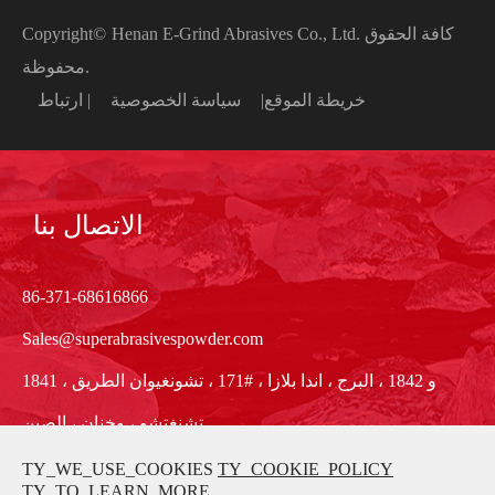
كافة الحقوق
Henan E-Grind Abrasives Co., Ltd.
Copyright©
محفوظة.
خريطة الموقع
|
سياسة الخصوصية
|
ارتباط
الاتصال بنا
86-371-68616866
Sales@superabrasivespowder.com
1841 و 1842 ، البرج ، اندا بلازا ، #171 ، تشونغيوان الطريق ،
تشنغتشو ، وخنان ، الصين
TY_WE_USE_COOKIES
TY_COOKIE_POLICY
TY_TO_LEARN_MORE